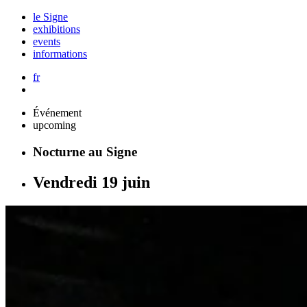
le Signe
exhibitions
events
informations
fr
Événement
upcoming
Nocturne au Signe
Vendredi 19 juin