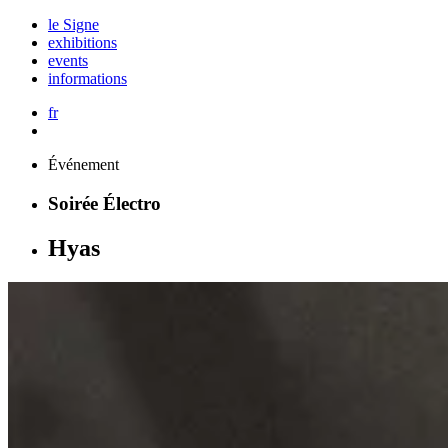
le Signe
exhibitions
events
informations
fr
Événement
Soirée Électro
Hyas