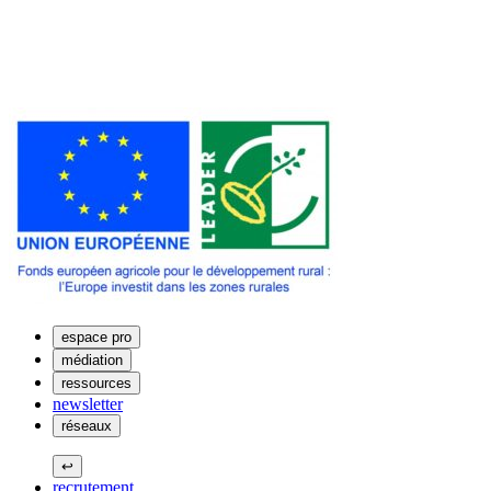
espace pro
médiation
ressources
newsletter
réseaux
↩
recrutement