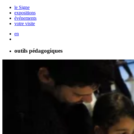
le Signe
expositions
événements
votre visite
en
outils pédagogiques