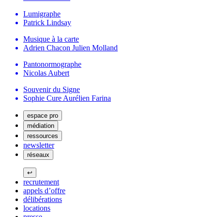
Lumigraphe
Patrick Lindsay
Musique à la carte
Adrien Chacon
Julien Molland
Pantonormographe
Nicolas Aubert
Souvenir du Signe
Sophie Cure
Aurélien Farina
espace pro
médiation
ressources
newsletter
réseaux
↩
recrutement
appels d’offre
délibérations
locations
presse