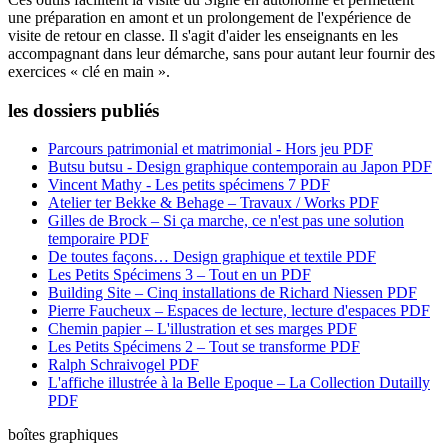
une préparation en amont et un prolongement de l'expérience de
visite de retour en classe. Il s'agit d'aider les enseignants en les
accompagnant dans leur démarche, sans pour autant leur fournir des
exercices « clé en main ».
les dossiers publiés
Parcours patrimonial et matrimonial - Hors jeu
PDF
Butsu butsu - Design graphique contemporain au Japon
PDF
Vincent Mathy - Les petits spécimens 7
PDF
Atelier ter Bekke & Behage – Travaux / Works
PDF
Gilles de Brock – Si ça marche, ce n'est pas une solution
temporaire
PDF
De toutes façons… Design graphique et textile
PDF
Les Petits Spécimens 3 – Tout en un
PDF
Building Site – Cinq installations de Richard Niessen
PDF
Pierre Faucheux – Espaces de lecture, lecture d'espaces
PDF
Chemin papier – L'illustration et ses marges
PDF
Les Petits Spécimens 2 – Tout se transforme
PDF
Ralph Schraivogel
PDF
L'affiche illustrée à la Belle Epoque – La Collection Dutailly
PDF
boîtes graphiques