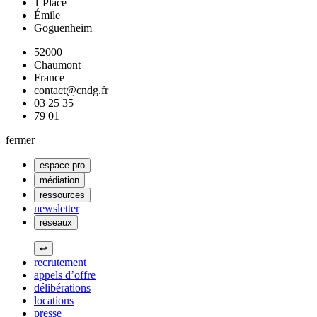
1 Place
Émile
Goguenheim
52000
Chaumont
France
contact@cndg.fr
03 25 35
79 01
fermer
espace pro
médiation
ressources
newsletter
réseaux
↩
recrutement
appels d’offre
délibérations
locations
presse