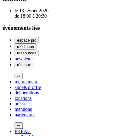
le 13 février 2026
de 18:00 à 20:30
événements liés
espace pro
médiation
ressources
newsletter
réseaux
↩
recrutement
appels d’offre
délibérations
locations
presse
mentions
partenaires
↩
PRÉAC