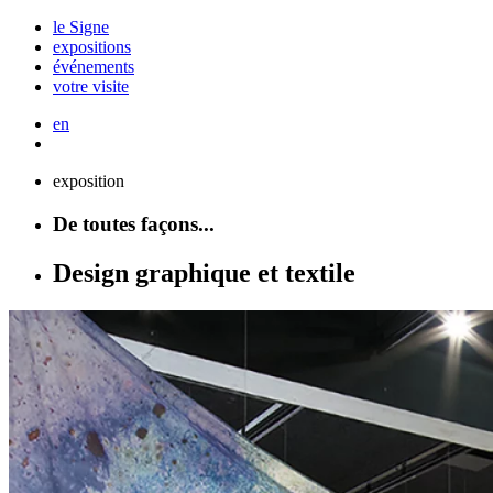
le Signe
expositions
événements
votre visite
en
exposition
De toutes façons...
Design graphique et textile